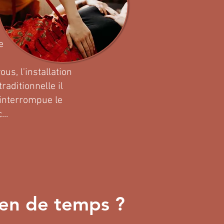
e
us, l'installation
raditionnelle il
 interrompue le
...
en de temps ?