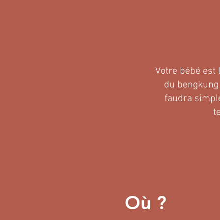
Votre bébé est l
du bengkung m
faudra simple
t
Où ?