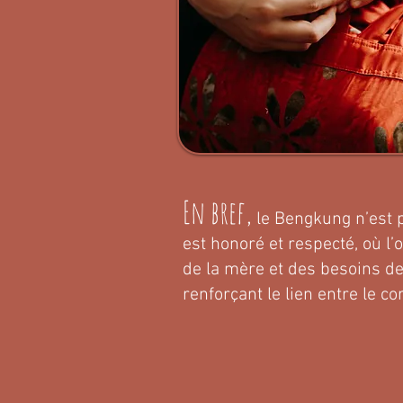
En bref,
​le Bengkung n’est 
est honoré et respecté, où l’
de la mère et des besoins de 
renforçant le lien entre le cor