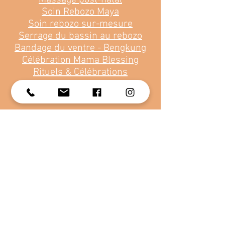
Massage post-natal
Soin Rebozo Maya
Soin rebozo sur-mesure
Serrage du bassin au rebozo
Bandage du ventre - Bengkung
Célébration Mama Blessing
Rituels & Célébrations
Cercle de femmes
Cercle de parole mixte
Rebozo Rennes • Doula Rennes •sOIN REBOZO RENNES
• SOIN REBOZO ILLE ET VILAINE • SOIN REBOZO 35 •
SERRAGE DU BASSIN RENNES • SERRAGE DU BASSIN
35 • SERRAGE DU BASSIN ILLE ET VILAINE
Prenons contact
*
Prénom