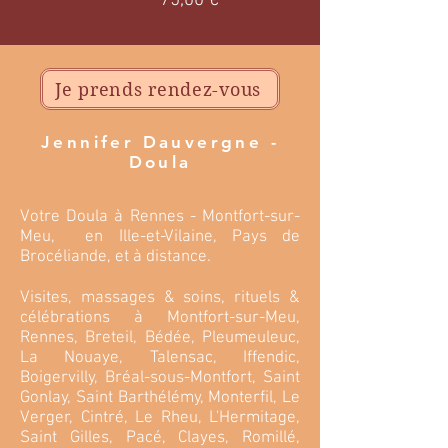
75,00 €
Je prends rendez-vous
Jennifer Dauvergne -
Doula
Votre Doula à Rennes - Montfort-sur-
Meu, en Ille-et-Vilaine, Pays de
Brocéliande, et à distance.
Visites, massages & soins, rituels &
célébrations à Montfort-sur-Meu,
Rennes, Breteil, Bédée, Pleumeuleuc,
La Nouaye, Talensac, Iffendic,
Boigervilly, Bréal-sous-Montfort, Saint
Gonlay, Saint Barthélémy, Monterfil, Le
Verger, Cintré, Le Rheu, L'Hermitage,
Saint Gilles, Pacé, Clayes, Romillé,