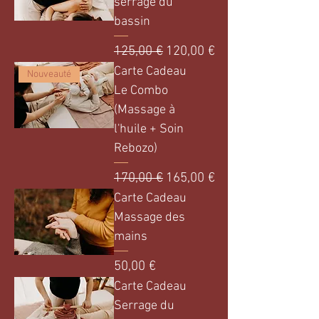
serrage du
bassin
Prix original
Prix promotionnel
125,00 €
120,00 €
Carte Cadeau
Nouveauté
Le Combo
(Massage à
l'huile + Soin
Rebozo)
Prix original
Prix promotionnel
170,00 €
165,00 €
Carte Cadeau
Massage des
mains
Prix
50,00 €
Carte Cadeau
Serrage du