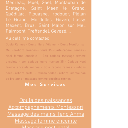
Médréac, Muel, Gaël, Montauban de
Bretagne, Saint Meen le Grand,
Quédillac, Plouasne, Irodouer, Plélan
Le Grand, Mordelles, Goven, Lassy,
Maxent, Bruz, Saint Malon sur Mel,
Paimpont, Treffendel, Gevezé....
Au delà, me contacter.
Doula Rennes - Doula Ille et Vilaine - Doula Montfort sur
Meu - Rebozo Rennes - Doula 35 - Carte cadeau Rennes -
Noel femme enceinte - Bon cadeau massage femme
enceinte - bon cadeau jeune maman 35 - Cadeau Noel
femme enceinte rennes - Soin rebozo rennes - rebozo
pacé - rebozo breteil - rebozo bédée - rebozo montauban
de bretagne - massage femme enceinte rennes
Mes Services
Doula des naissances
Accompagnements Montessori
Massage des mains Teno Anma
Massage femme enceinte