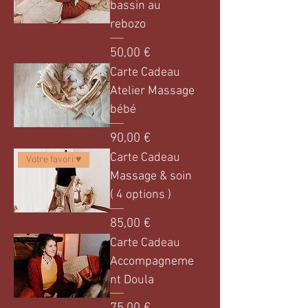
bassin au
rebozo
Prix
50,00 €
Carte Cadeau
Atelier Massage
bébé
Prix
90,00 €
Carte Cadeau
Votre favori ♥
Massage & soin
( 4 options )
Prix
85,00 €
Carte Cadeau
Accompagneme
nt Doula
Prix